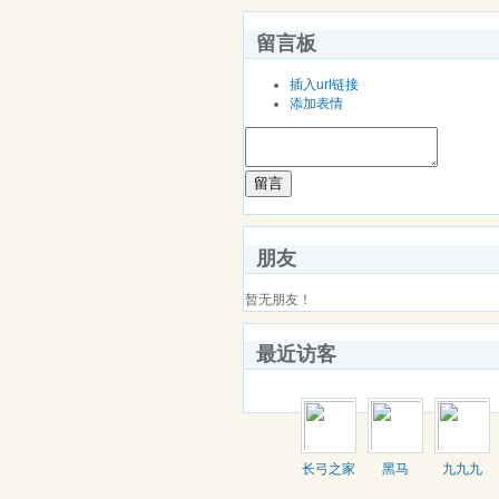
留言板
插入url链接
添加表情
留言
朋友
暂无朋友！
最近访客
长弓之家
黑马
九九九