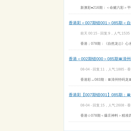
新澳彩●216期：＜命赌六彩＞平特
香港彩＜007期错001＞085期＜自然
前天 00:15 - 回复:9，人气:1535 
香港；078期：《自然龙㊣》心水杀
香港＜002期错000＞085期〓漳州特
08-04 - 回复:11，人气:1885 -
香
香港彩→083期：〓漳州特码龙
香港彩【007期错001】085期：〓爆
08-04 - 回复:15，人气:2608 -
香
香港☆078期＜爆庄神料＞精准四