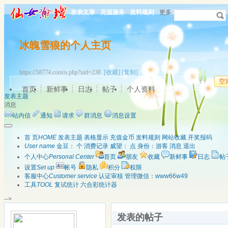
发表文章
充值服务
发料规则
更多
冰魄雪狼的个人主页
https://58774.com/u.php?uid=238
[收藏]
[复制]
空
首页
新鲜事
日志
帖子
个人资料
发表主题
消息
站内信
通知
请求
群消息
消息设置
首 页
HOME
发表主题
表格显示
充值金币
发料规则
网站收藏
开奖报码
User name
金豆： 个
消费记录
威望： 点
身份：游客
消息
退出
个人中心
Personal Center
首页
朋友
收藏
新鲜事
日志
帖
设置
Set up
帐号
隐私
积分
权限
客服中心
Customer service
认证审核
管理微信：www66w49
工具
TOOL
复试统计
六合彩统计器
-->
发表的帖子