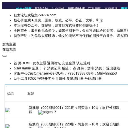
仙女●导航
复试统计
六合属性
号码统计器
联系管理
充值服务
资料
仙女论坛欢迎您-58774.com
核心价值观★真实、原创、权威、公平、公正、文明、和谐
本坛没有公众号、群聊等，以其他方式收费的都是骗子！
全网首创：出售价无论多少，如果当期不中，金豆将退回给购买者，系统自
特别声明：为免除大家顾虑，仙女论坛绝不与任何的网投平台业务。请大家
发表主题
在线充值
首 页
HOME
发表主题
返回论坛
充值金豆
认证规则
User name
金豆： 个
消费记录
威望： 点
身份：游客
消息：
退出登陆
客服中心
Customer service
QQ号：793613388
68号：58nyhhng53
助手工具
TOOL
报码开奖
生肖属性
复试统计器
号码统计器
状态
标题
新澳彩（009期错001）221期＜阿蛮㊣＞10肖；欢迎长期跟
踪！
2
新澳彩（008期错001）220期＜阿蛮㊣＞10肖；欢迎长期跟