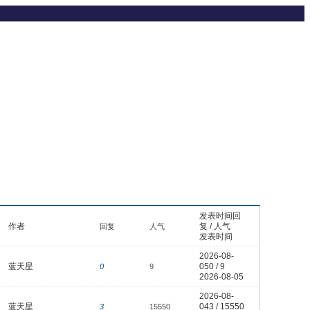
发表时间
回
作者
复 / 人气
回复
人气
发表时间
2026-08-
蓝天星
05
0 / 9
0
9
2026-08-05
2026-08-
蓝天星
04
3 / 15550
3
15550