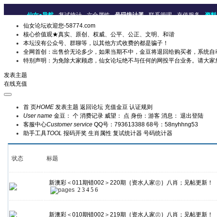
仙女●导航
复试统计
六合属性
号码统计器
联系管理
充值服务
资料
仙女论坛欢迎您-58774.com
核心价值观★真实、原创、权威、公平、公正、文明、和谐
本坛没有公众号、群聊等，以其他方式收费的都是骗子！
全网首创：出售价无论多少，如果当期不中，金豆将退回给购买者，系统自
特别声明：为免除大家顾虑，仙女论坛绝不与任何的网投平台业务。请大家
发表主题
在线充值
首 页
HOME
发表主题
返回论坛
充值金豆
认证规则
User name
金豆： 个
消费记录
威望： 点
身份：游客
消息：
退出登陆
客服中心
Customer service
QQ号：793613388
68号：58nyhhng53
助手工具
TOOL
报码开奖
生肖属性
复试统计器
号码统计器
状态
标题
新澳彩＜011期错002＞220期｛资水人家㊣｝八肖；见帖更新！
2
3
4
5
6
新澳彩＜010期错002＞219期｛资水人家㊣｝八肖；见帖更新！