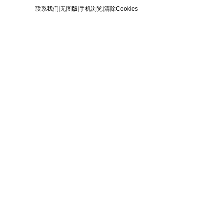
联系我们
|
无图版
|
手机浏览
|
清除Cookies