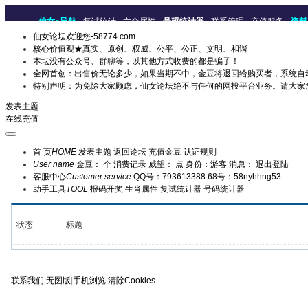
仙女●导航
复试统计
六合属性
号码统计器
联系管理
充值服务
资料
仙女论坛欢迎您-58774.com
核心价值观★真实、原创、权威、公平、公正、文明、和谐
本坛没有公众号、群聊等，以其他方式收费的都是骗子！
全网首创：出售价无论多少，如果当期不中，金豆将退回给购买者，系统自
特别声明：为免除大家顾虑，仙女论坛绝不与任何的网投平台业务。请大家
发表主题
在线充值
首 页
HOME
发表主题
返回论坛
充值金豆
认证规则
User name
金豆： 个
消费记录
威望： 点
身份：游客
消息：
退出登陆
客服中心
Customer service
QQ号：793613388
68号：58nyhhng53
助手工具
TOOL
报码开奖
生肖属性
复试统计器
号码统计器
状态
标题
联系我们
|
无图版
|
手机浏览
|
清除Cookies