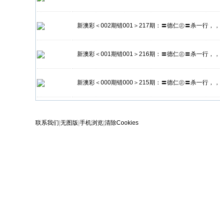
新澳彩＜002期错001＞217期：〓德仁㊣〓杀一行
新澳彩＜001期错001＞216期：〓德仁㊣〓杀一行
新澳彩＜000期错000＞215期：〓德仁㊣〓杀一行
联系我们
|
无图版
|
手机浏览
|
清除Cookies