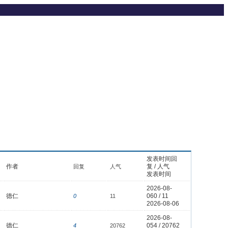
发表时间
回
作者
复 / 人气
回复
人气
发表时间
2026-08-
德仁
06
0 / 11
0
11
2026-08-06
2026-08-
德仁
05
4 / 20762
4
20762