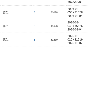
2026-08-05
2026-08-
德仁
05
6 / 31078
6
31078
2026-08-05
2026-08-
德仁
04
3 / 15626
3
15626
2026-08-04
2026-08-
德仁
02
6 / 31219
6
31219
2026-08-02