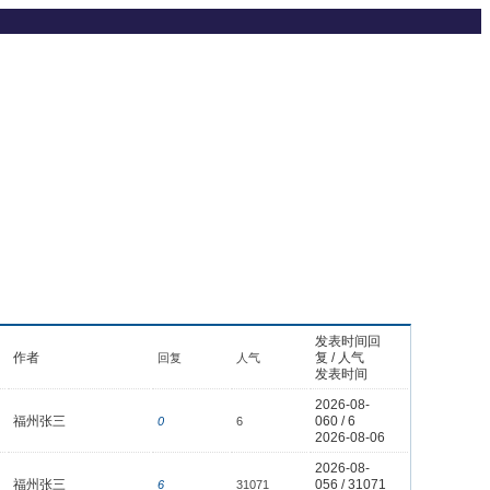
发表时间
回
作者
复 / 人气
回复
人气
发表时间
2026-08-
福州张三
06
0 / 6
0
6
2026-08-06
2026-08-
福州张三
05
6 / 31071
6
31071