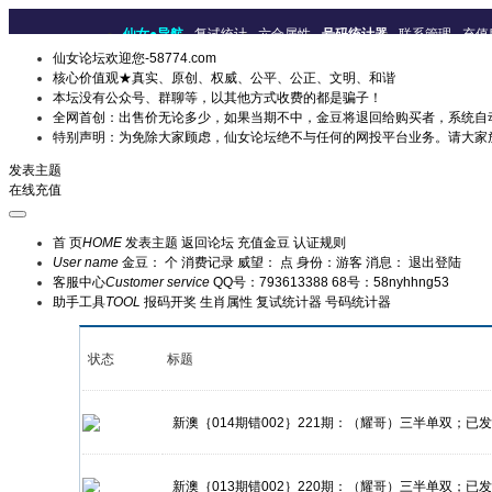
仙女●导航
复试统计
六合属性
号码统计器
联系管理
充值
仙女论坛欢迎您-58774.com
核心价值观★真实、原创、权威、公平、公正、文明、和谐
本坛没有公众号、群聊等，以其他方式收费的都是骗子！
全网首创：出售价无论多少，如果当期不中，金豆将退回给购买者，系统自
特别声明：为免除大家顾虑，仙女论坛绝不与任何的网投平台业务。请大家
发表主题
在线充值
首 页
HOME
发表主题
返回论坛
充值金豆
认证规则
User name
金豆： 个
消费记录
威望： 点
身份：游客
消息：
退出登陆
客服中心
Customer service
QQ号：793613388
68号：58nyhhng53
助手工具
TOOL
报码开奖
生肖属性
复试统计器
号码统计器
状态
标题
新澳｛014期错002｝221期：（耀哥）三半单双；已
新澳｛013期错002｝220期：（耀哥）三半单双；已