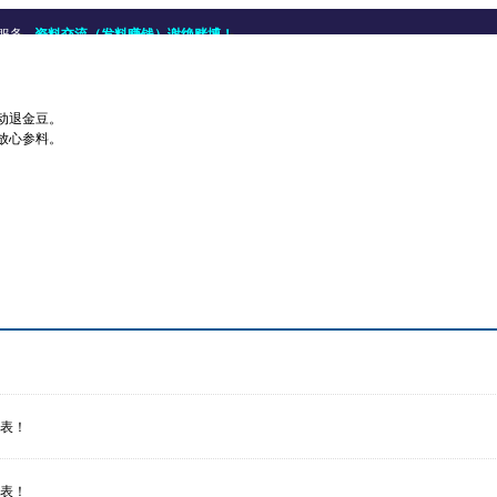
服务
资料交流（发料赚钱）谢绝赌博！
动退金豆。
放心参料。
发表！
发表！