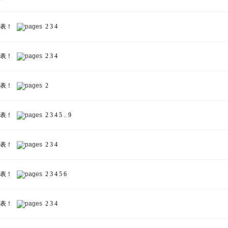
发表！
2
3
4
发表！
2
3
4
发表！
2
发表！
2
3
4
5
..
9
发表！
2
3
4
发表！
2
3
4
5
6
发表！
2
3
4