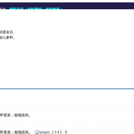
服务
资料交流（发料赚钱）谢绝赌博！
动退金豆。
放心参料。
开后即更新；鄙视跟风。
开后即更新；鄙视跟风。
2
3
4
5
..
8