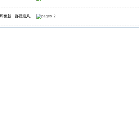
开后即更新；鄙视跟风。
2