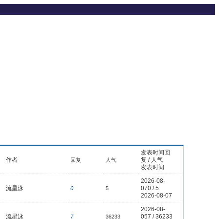
发表时间
回
作者
复 / 人气
回复
人气
发表时间
2026-08-
流星泳
07
0 / 5
0
5
2026-08-07
2026-08-
流星泳
05
7 / 36233
7
36233