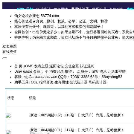
仙女●导航
复试统计
六合属性
号码统计器
联系管理
充值服务
资料
仙女论坛欢迎您-58774.com
核心价值观★真实、原创、权威、公平、公正、文明、和谐
本坛没有公众号、群聊等，以其他方式收费的都是骗子！
全网首创：出售价无论多少，如果当期不中，金豆将退回给购买者，系统自
特别声明：为免除大家顾虑，仙女论坛绝不与任何的网投平台业务。请大家
发表主题
在线充值
首 页
HOME
发表主题
返回论坛
充值金豆
认证规则
User name
金豆： 个
消费记录
威望： 点
身份：游客
消息：
退出登陆
客服中心
Customer service
QQ号：793613388
68号：58nyhhng53
助手工具
TOOL
报码开奖
生肖属性
复试统计器
号码统计器
状态
标题
新澳（005期错002）218期：〖大只广〗六尾，见帖更新！
新澳（004期错001）217期：〖大只广〗六尾，见帖更新！