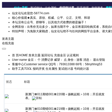
仙女●导航
复试统计
六合属性
号码统计器
联系管理
充值服务
资料
仙女论坛欢迎您-58774.com
核心价值观★真实、原创、权威、公平、公正、文明、和谐
本坛没有公众号、群聊等，以其他方式收费的都是骗子！
全网首创：出售价无论多少，如果当期不中，金豆将退回给购买者，系统自
特别声明：为免除大家顾虑，仙女论坛绝不与任何的网投平台业务。请大家
发表主题
在线充值
首 页
HOME
发表主题
返回论坛
充值金豆
认证规则
User name
金豆： 个
消费记录
威望： 点
身份：游客
消息：
退出登陆
客服中心
Customer service
QQ号：793613388
68号：58nyhhng53
助手工具
TOOL
报码开奖
生肖属性
复试统计器
号码统计器
状态
标题
新澳门〓011期错001〓220期＜扬帆起航＞10肖；开后就发
表。
新澳门〓010期错001〓219期＜扬帆起航＞10肖；开后就发