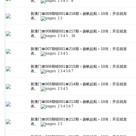
表。
2
3
4
5
..
8
新澳门〓009期错001〓218期＜扬帆起航＞10肖；开后就发
表。
2
3
新澳门〓008期错001〓217期＜扬帆起航＞10肖；开后就发
表。
2
3
4
5
..
10
新澳门〓007期错001〓216期＜扬帆起航＞10肖；开后就发
表。
2
3
4
5
新澳门〓006期错001〓215期＜扬帆起航＞10肖；开后就发
表。
2
3
4
5
6
7
新澳门〓005期错001〓214期＜扬帆起航＞10肖；开后就发
表。
2
3
4
5
新澳门〓004期错001〓213期＜扬帆起航＞10肖；开后就发
表。
2
3
4
5
6
7
新澳门〓003期错001〓212期＜扬帆起航＞10肖；开后就发
表。
2
3