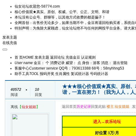
仙女论坛欢迎您-58774.com
核心价值观★真实、原创、权威、公平、公正、文明、和谐
本坛没有公众号、群聊等，以其他方式收费的都是骗子！
全网首创：出售价无论多少，如果当期不中，金豆将退回给购买者，系统自
特别声明：为免除大家顾虑，仙女论坛绝不与任何的网投平台业务。请大家
发表主题
在线充值
首 页
HOME
发表主题
返回论坛
充值金豆
认证规则
User name
金豆： 个
消费记录
威望： 点
身份：游客
消息：
退出登陆
客服中心
Customer service
QQ号：793613388
68号：58nyhhng53
助手工具
TOOL
报码开奖
生肖属性
复试统计器
号码统计器
★★★核心价值观★真实、原创、
40572
10
谐，一直在努力！（我为人人，人
阅读
回复
返回首页
历史记录
回复此贴
楼主
:仙女姐姐
发
离线
【
仙女姐姐
】
进入→欢乐论坛
好位置 3万/月